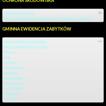
OCHRONA
ŚRODOWISKA
Ochrona środowiska
Dane o dokumentach zawierających informacje o środowisku
GMINNA
EWIDENCJA ZABYTKÓW
Gminna Ewidencja Zabytków
Wykaz zabytków ujętych w GEZ
Dryżyna
Gola
Górczyna
Jędrzychowice
Kowalewo
Małe Drzewce
Nowe Drzewce
Stare Drzewce
Wyszanów
Zamysłów