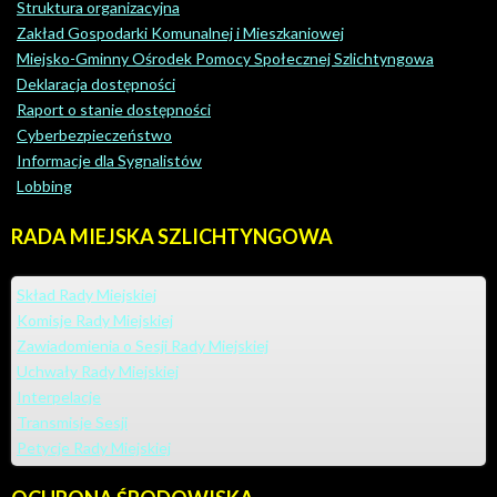
Struktura organizacyjna
Zakład Gospodarki Komunalnej i Mieszkaniowej
Miejsko-Gminny Ośrodek Pomocy Społecznej Szlichtyngowa
Deklaracja dostępności
Raport o stanie dostępności
Cyberbezpieczeństwo
Informacje dla Sygnalistów
Lobbing
RADA
MIEJSKA SZLICHTYNGOWA
Skład Rady Miejskiej
Komisje Rady Miejskiej
Zawiadomienia o Sesji Rady Miejskiej
Uchwały Rady Miejskiej
Interpelacje
Transmisje Sesji
Petycje Rady Miejskiej