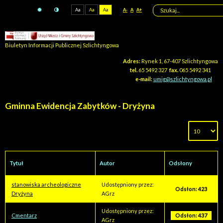
Aa
Aa
Aa
A-
A
A+
Biuletyn Informacji Publicznej Szlichtyngowa
Adres:
Rynek 1, 67-407 Szlichtyngowa
tel.
65 5492 327
fax.
065 5492 341
e-mail:
umig@szlichtyngowa.pl
Gminna Ewidencja Zabytków - Dryżyna
Tytuł
Autor
Odsłony
stanowiska archeologiczne
Udostępniony przez:
Odsłon: 423
Dryżyna
AGrz
Udostępniony przez:
Cmentarz
Odsłon: 437
AGrz