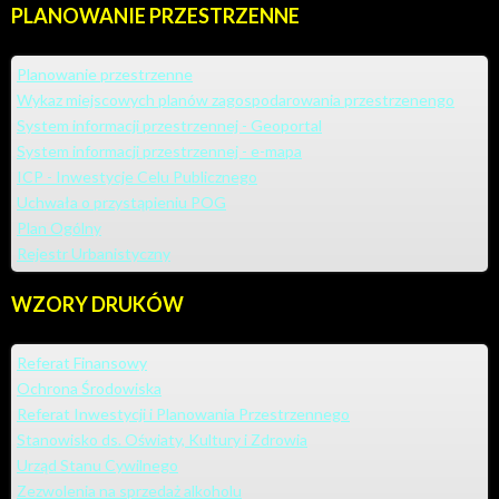
PLANOWANIE
PRZESTRZENNE
Planowanie przestrzenne
Wykaz miejscowych planów zagospodarowania przestrzenengo
System informacji przestrzennej - Geoportal
System informacji przestrzennej - e-mapa
ICP - Inwestycje Celu Publicznego
Uchwała o przystąpieniu POG
Plan Ogólny
Rejestr Urbanistyczny
WZORY
DRUKÓW
Referat Finansowy
Ochrona Środowiska
Referat Inwestycji i Planowania Przestrzennego
Stanowisko ds. Oświaty, Kultury i Zdrowia
Urząd Stanu Cywilnego
Zezwolenia na sprzedaż alkoholu