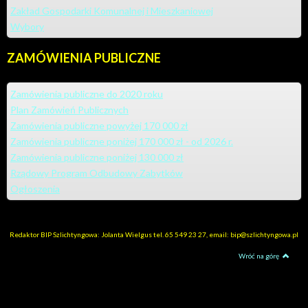
Zakład Gospodarki Komunalnej i Mieszkaniowej
Wybory
ZAMÓWIENIA
PUBLICZNE
Zamówienia publiczne do 2020 roku
Plan Zamówień Publicznych
Zamówienia publiczne powyżej 170 000 zł
Zamówienia publiczne poniżej 170 000 zł - od 2026 r.
Zamówienia publiczne poniżej 130 000 zł
Rządowy Program Odbudowy Zabytków
Ogłoszenia
Redaktor BIP Szlichtyngowa: Jolanta Wielgus tel. 65 549 23 27, email: bip@szlichtyngowa.pl
Wróć na górę